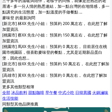
三十多年的溫暖與陪伴，老樣子的問候，就像是您熟悉的老
厝邊~ 多一分人情的熟悉連結，加一點台灣的在地情感，多一
點講究的生活態度，加一點溫度的手做餐點 ...
麥味登 的最新詢問
[新北市] 林XX 先生/小姐： 預算約 200 萬左右， 在此想了解
加盟資訊
[桃園市] 蔡XX 先生/小姐： 預算約 150 萬左右， 在此想了解
加盟資訊
[桃園市] 馬XX 先生/小姐： 預算約 0 萬左右， 目前居住在桃
園市桃園區，很喜歡麥味登的餐點，尤其是近期新品蛋白
堡，因此也想...
[新北市] 徐XX 先生/小姐： 預算約 50 萬左右， 在此想了解加
盟資訊
[高雄市] 黃XX 先生/小姐： 預算約 0 萬左右， 在此想了解加
盟資訊
更多其他類型相簿
全部
冰品飲料
甜點咖啡
早午餐
中式小吃
日韓異國
火鍋滷味
生活技能
同類型其他品牌推薦