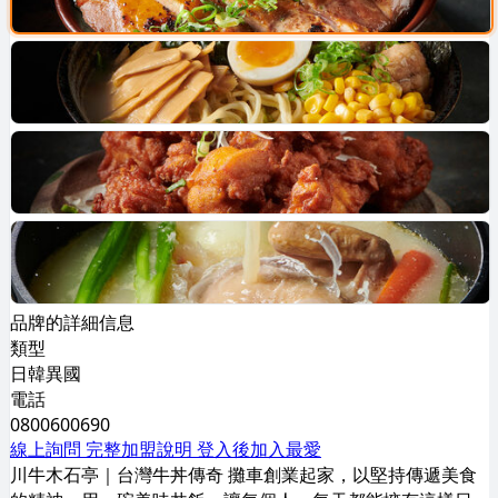
品牌的詳細信息
類型
日韓異國
電話
0800600690
線上詢問
完整加盟說明
登入後加入最愛
川牛木石亭｜台灣牛丼傳奇 攤⾞創業起家，以堅持傳遞美食