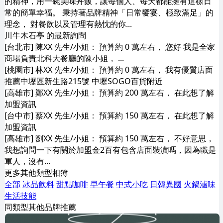
的精神，用一碗美味丼飯，讓每個⼈、每天都能擁有這樣⽇
常的簡單幸福。 秉持著品牌精神「日常饗宴、極致滿足」的
理念， 對餐飲以及管理有熱忱的你...
川牛木石亭 的最新詢問
[台北市] 陳XX 先生/小姐： 預算約 0 萬左右， 您好 我是全家
商場負責北科大餐廳的陳小姐， ...
[桃園市] 林XX 先生/小姐： 預算約 0 萬左右， 我有優質店面
推薦中壢區新生路215號 中壢SOGO百貨附近
[高雄市] 鄭XX 先生/小姐： 預算約 200 萬左右， 在此想了解
加盟資訊
[台中市] 蔡XX 先生/小姐： 預算約 150 萬左右， 在此想了解
加盟資訊
[高雄市] 劉XX 先生/小姐： 預算約 150 萬左右， 不好意思，
我想詢問一下有關於加盟金2百有包含店面裝潢嗎，因為職是
軍人，沒有...
更多其他類型相簿
全部
冰品飲料
甜點咖啡
早午餐
中式小吃
日韓異國
火鍋滷味
生活技能
同類型其他品牌推薦