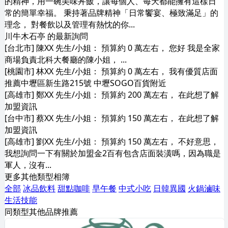
的精神，用一碗美味丼飯，讓每個⼈、每天都能擁有這樣⽇
常的簡單幸福。 秉持著品牌精神「日常饗宴、極致滿足」的
理念， 對餐飲以及管理有熱忱的你...
川牛木石亭 的最新詢問
[台北市] 陳XX 先生/小姐： 預算約 0 萬左右， 您好 我是全家
商場負責北科大餐廳的陳小姐， ...
[桃園市] 林XX 先生/小姐： 預算約 0 萬左右， 我有優質店面
推薦中壢區新生路215號 中壢SOGO百貨附近
[高雄市] 鄭XX 先生/小姐： 預算約 200 萬左右， 在此想了解
加盟資訊
[台中市] 蔡XX 先生/小姐： 預算約 150 萬左右， 在此想了解
加盟資訊
[高雄市] 劉XX 先生/小姐： 預算約 150 萬左右， 不好意思，
我想詢問一下有關於加盟金2百有包含店面裝潢嗎，因為職是
軍人，沒有...
更多其他類型相簿
全部
冰品飲料
甜點咖啡
早午餐
中式小吃
日韓異國
火鍋滷味
生活技能
同類型其他品牌推薦