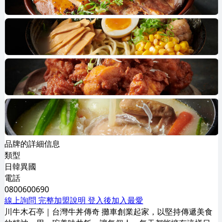
品牌的詳細信息
類型
日韓異國
電話
0800600690
線上詢問
完整加盟說明
登入後加入最愛
川牛木石亭｜台灣牛丼傳奇 攤⾞創業起家，以堅持傳遞美食