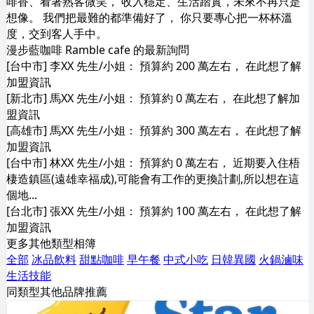
啡香、看著熟客微笑， 收入穩定、生活踏實，未來不再只是
想像。 我們把最難的都準備好了， 你只要專心把一杯杯溫
度，交到客人手中。
漫步藍咖啡 Ramble cafe 的最新詢問
[台中市] 李XX 先生/小姐： 預算約 200 萬左右， 在此想了解
加盟資訊
[新北市] 馬XX 先生/小姐： 預算約 0 萬左右， 在此想了解加
盟資訊
[高雄市] 馬XX 先生/小姐： 預算約 300 萬左右， 在此想了解
加盟資訊
[台中市] 林XX 先生/小姐： 預算約 0 萬左右， 近期要入住梧
棲造鎮區(遠雄幸福成),可能會有工作的更換計劃,所以想在這
個地...
[台北市] 張XX 先生/小姐： 預算約 100 萬左右， 在此想了解
加盟資訊
更多其他類型相簿
全部
冰品飲料
甜點咖啡
早午餐
中式小吃
日韓異國
火鍋滷味
生活技能
同類型其他品牌推薦