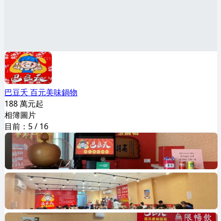
巴豆夭 百元美味鍋物
188 萬元起
相簿圖片
目前：
5
/
16