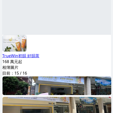
TrueWin初韻 好韻茶
168 萬元起
相簿圖片
目前：
15
/
16