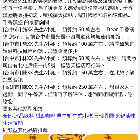
陳光昌先生對於美味的要求，用朝氣的笑容及溫暖的雙手製
作每一份早餐，為了讓更多人感受到這份幸福與感動，千香
漢堡將秉持初衷，積極擴大據點，躍升國際知名的連鎖品...
千香漢堡 的最新詢問
[台中市] 施XX 先生/小姐： 預算約 50 萬左右， Dear 千香漢
堡 您好， 目前台中市國光國小四周道路均無連鎖餐館，...
[台中市] 詹XX 先生/小姐： 預算約 100 萬左右， 請問如果是
進駐科技廠區的話，加盟金是多少
[台中市] 林XX 先生/小姐： 預算約 50 萬左右， 您好！請問敝
司自有北屯后庄一街5號二樓透天樓店可行嗎？
[台南市] 陳XX 先生/小姐： 預算約 150 萬左右， 在此想了解
加盟資訊
[高雄市] 陳XX 先生/小姐： 預算約 250 萬左右， 想跟家人一
起開一間早午餐店，但還再了解評估，想詢問相關資訊，謝
謝您
更多其他類型相簿
全部
冰品飲料
甜點咖啡
早午餐
中式小吃
日韓異國
火鍋滷味
生活技能
同類型其他品牌推薦