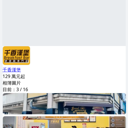
千香漢堡
129 萬元起
相簿圖片
目前：
3
/
16