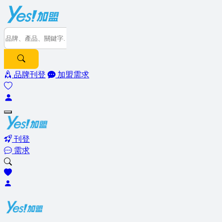
品牌刊登
加盟需求
刊登
需求