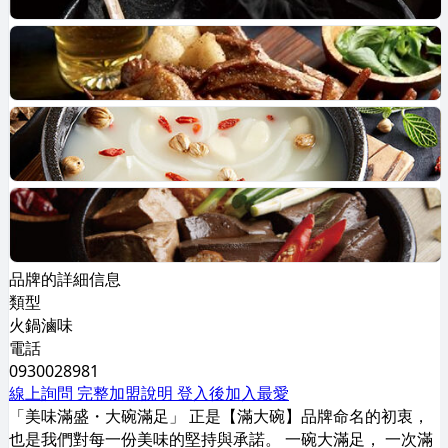
品牌的詳細信息
類型
火鍋滷味
電話
0930028981
線上詢問
完整加盟說明
登入後加入最愛
「美味滿盛・大碗滿足」 正是【滿大碗】品牌命名的初衷，
也是我們對每一份美味的堅持與承諾。 一碗大滿足， 一次滿