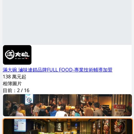
滿大碗 滷味連鎖品牌FULL FOOD-專業技術輔導加盟
138 萬元起
相簿圖片
目前：
2
/
16