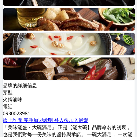
品牌的詳細信息
類型
火鍋滷味
電話
0930028981
線上詢問
完整加盟說明
登入後加入最愛
「美味滿盛・大碗滿足」 正是【滿大碗】品牌命名的初衷，
也是我們對每一份美味的堅持與承諾。 一碗大滿足， 一次滿