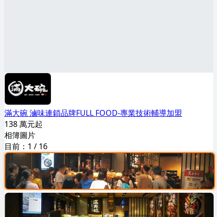
滿大碗 滷味連鎖品牌FULL FOOD-專業技術輔導加盟
138 萬元起
相簿圖片
目前：
1
/
16