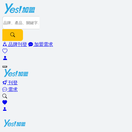
品牌刊登
加盟需求
刊登
需求