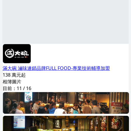
滿大碗 滷味連鎖品牌FULL FOOD-專業技術輔導加盟
138 萬元起
相簿圖片
目前：
11
/
16