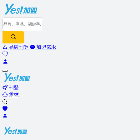
品牌刊登
加盟需求
刊登
需求