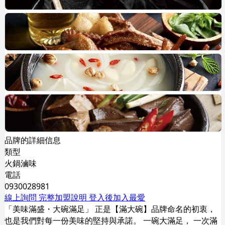
品牌的詳細信息
類型
火鍋滷味
電話
0930028981
線上詢問
完整加盟說明
登入後加入最愛
「美味滿盛・大碗滿足」 正是【滿大碗】品牌命名的初衷，
也是我們對每一份美味的堅持與承諾。 一碗大滿足， 一次滿