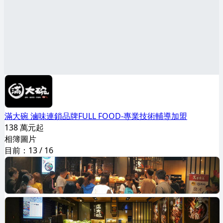
滿大碗 滷味連鎖品牌FULL FOOD-專業技術輔導加盟
138 萬元起
相簿圖片
目前：
13
/
16