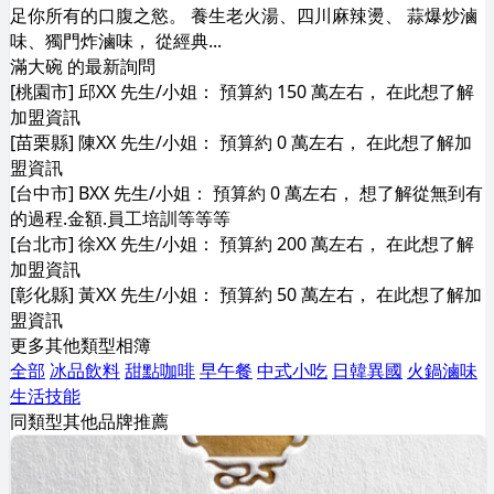
足你所有的口腹之慾。 養生老火湯、四川麻辣燙、 蒜爆炒滷
味、獨門炸滷味， 從經典...
滿大碗 的最新詢問
[桃園市] 邱XX 先生/小姐： 預算約 150 萬左右， 在此想了解
加盟資訊
[苗栗縣] 陳XX 先生/小姐： 預算約 0 萬左右， 在此想了解加
盟資訊
[台中市] BXX 先生/小姐： 預算約 0 萬左右， 想了解從無到有
的過程.金額.員工培訓等等等
[台北市] 徐XX 先生/小姐： 預算約 200 萬左右， 在此想了解
加盟資訊
[彰化縣] 黃XX 先生/小姐： 預算約 50 萬左右， 在此想了解加
盟資訊
更多其他類型相簿
全部
冰品飲料
甜點咖啡
早午餐
中式小吃
日韓異國
火鍋滷味
生活技能
同類型其他品牌推薦