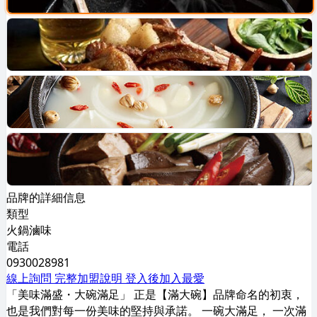
品牌的詳細信息
類型
火鍋滷味
電話
0930028981
線上詢問
完整加盟說明
登入後加入最愛
「美味滿盛・大碗滿足」 正是【滿大碗】品牌命名的初衷，
也是我們對每一份美味的堅持與承諾。 一碗大滿足， 一次滿