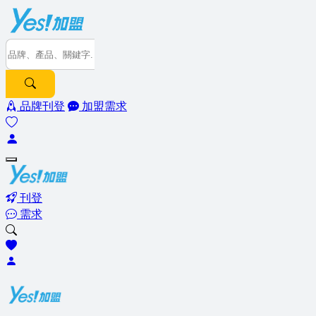
品牌刊登
加盟需求
刊登
需求