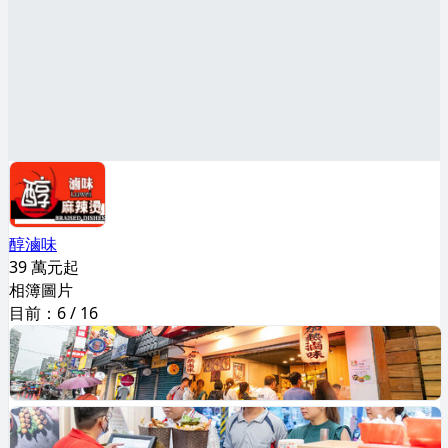
醇滷味
39 萬元起
相簿圖片
目前：
6
/
16