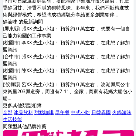
堅持每日嚴選新鮮食材，搭配獨家中藥滷汁慢火熬製，打造
香醇回甘、清香不膩的獨特風味。多年來，我們不斷精進技
術與經營模式，希望將成功經驗分享給更多創業夥伴...
醇滷味 的最新詢問
[屏東縣] 張XX 先生/小姐： 預算約 0 萬左右， 想要有一個自
己能力範圍的工作事業
[桃園市] 李XX 先生/小姐： 預算約 0 萬左右， 在此想了解加
盟資訊
[台中市] 張XX 先生/小姐： 預算約 0 萬左右， 在此想了解加
盟資訊
[桃園市] 陳XX 先生/小姐： 預算約 0 萬左右， 在此想了解加
盟資訊
[澎湖縣] 呂XX 先生/小姐： 預算約 0 萬左右， 澎湖縣馬公市
東衛里203縣道旁，周邊有7-11、全家，商家有花媽大腸包小
腸...
更多其他類型相簿
全部
冰品飲料
甜點咖啡
早午餐
中式小吃
日韓異國
火鍋滷味
生活技能
同類型其他品牌推薦