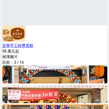
宜華手工粉漿蛋餅
98 萬元起
相簿圖片
目前：
3
/
16