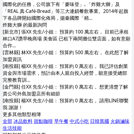
國際化的任務，公司旗下有「麥味登」､「炸雞大獅」及
「REAL 真‧Café‧Bread」等三大連鎖餐飲事業。2014年起旗
下各品牌開始國際化佈局，揚秦國際「精...
炸雞大獅 的最新詢問
[新北市] 張XX 先生/小姐： 預算約 100 萬左右， 目前已承租
林口A7讚早晚商場 美食區 已租下兩間攤位雙店面，如有意願
合作...
[雲林縣] 林XX 先生/小姐： 預算約 500 萬左右， 在此想了解
加盟資訊
[南投縣] 楊XX 先生/小姐： 預算約 0 萬左右， 我已評估創業
資金與市場需求，預計由本人親自投入經營，願意接受總部
完整教育訓...
[金門縣] 任XX 先生/小姐： 預算約 0 萬左右， 想更清楚了解
貴公司外島加盟店所有細節
[南投縣] 楊XX 先生/小姐： 預算約 0 萬左右， 請用LINE聯繫
我 謝謝！
更多其他類型相簿
全部
冰品飲料
甜點咖啡
早午餐
中式小吃
日韓異國
火鍋滷味
生活技能