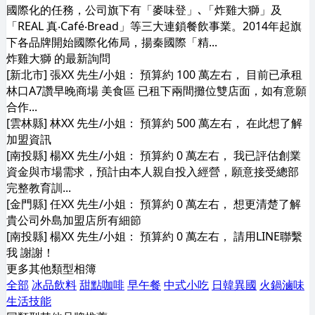
國際化的任務，公司旗下有「麥味登」､「炸雞大獅」及
「REAL 真‧Café‧Bread」等三大連鎖餐飲事業。2014年起旗
下各品牌開始國際化佈局，揚秦國際「精...
炸雞大獅 的最新詢問
[新北市] 張XX 先生/小姐： 預算約 100 萬左右， 目前已承租
林口A7讚早晚商場 美食區 已租下兩間攤位雙店面，如有意願
合作...
[雲林縣] 林XX 先生/小姐： 預算約 500 萬左右， 在此想了解
加盟資訊
[南投縣] 楊XX 先生/小姐： 預算約 0 萬左右， 我已評估創業
資金與市場需求，預計由本人親自投入經營，願意接受總部
完整教育訓...
[金門縣] 任XX 先生/小姐： 預算約 0 萬左右， 想更清楚了解
貴公司外島加盟店所有細節
[南投縣] 楊XX 先生/小姐： 預算約 0 萬左右， 請用LINE聯繫
我 謝謝！
更多其他類型相簿
全部
冰品飲料
甜點咖啡
早午餐
中式小吃
日韓異國
火鍋滷味
生活技能