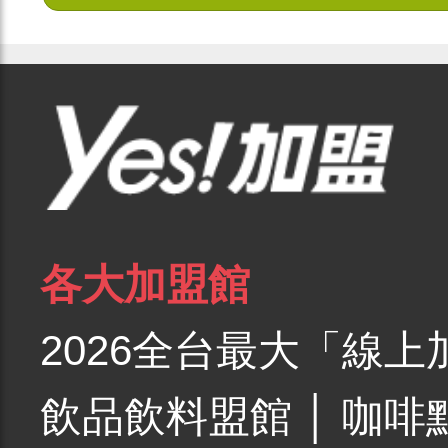
各大加盟館
2026全台最大「線上
飲品飲料盟館
│
咖啡