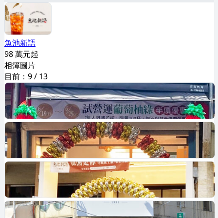
魚池新語
98 萬元起
相簿圖片
目前：
9
/
13