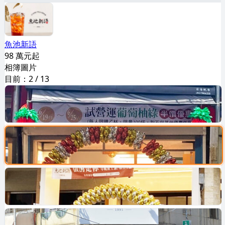
魚池新語
98 萬元起
相簿圖片
目前：
2
/
13