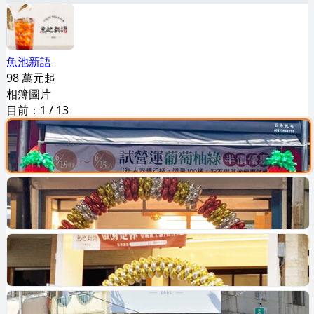
魚池新語
98 萬元起
相簿圖片
目前：
1
/
13