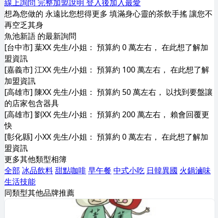
線上詢問
完整加盟說明
登入後加入最愛
想為您做的 永遠比您想得更多 填滿身心靈的茶飲手搖 讓您不
再空乏其身
魚池新語 的最新詢問
[台中市] 葉XX 先生/小姐： 預算約 0 萬左右， 在此想了解加
盟資訊
[嘉義市] 江XX 先生/小姐： 預算約 100 萬左右， 在此想了解
加盟資訊
[高雄市] 陳XX 先生/小姐： 預算約 50 萬左右， 以找到要盤讓
的店家包含器具
[高雄市] 劉XX 先生/小姐： 預算約 200 萬左右， 賴會回覆更
快
[彰化縣] 小XX 先生/小姐： 預算約 0 萬左右， 在此想了解加
盟資訊
更多其他類型相簿
全部
冰品飲料
甜點咖啡
早午餐
中式小吃
日韓異國
火鍋滷味
生活技能
同類型其他品牌推薦