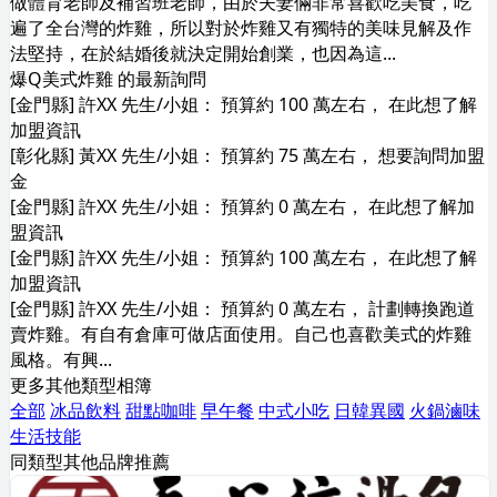
做體育老師及補習班老師，由於夫妻倆非常喜歡吃美食，吃
遍了全台灣的炸雞，所以對於炸雞又有獨特的美味見解及作
法堅持，在於結婚後就決定開始創業，也因為這...
爆Q美式炸雞 的最新詢問
[金門縣] 許XX 先生/小姐： 預算約 100 萬左右， 在此想了解
加盟資訊
[彰化縣] 黃XX 先生/小姐： 預算約 75 萬左右， 想要詢問加盟
金
[金門縣] 許XX 先生/小姐： 預算約 0 萬左右， 在此想了解加
盟資訊
[金門縣] 許XX 先生/小姐： 預算約 100 萬左右， 在此想了解
加盟資訊
[金門縣] 許XX 先生/小姐： 預算約 0 萬左右， 計劃轉換跑道
賣炸雞。有自有倉庫可做店面使用。自己也喜歡美式的炸雞
風格。有興...
更多其他類型相簿
全部
冰品飲料
甜點咖啡
早午餐
中式小吃
日韓異國
火鍋滷味
生活技能
同類型其他品牌推薦