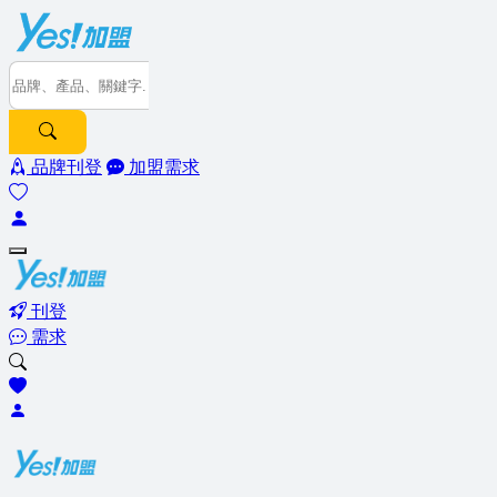
品牌刊登
加盟需求
刊登
需求