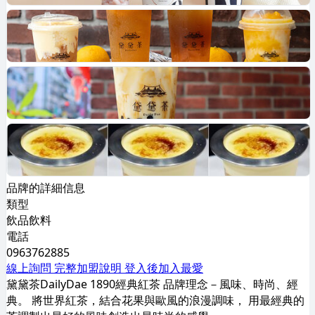
品牌的詳細信息
類型
飲品飲料
電話
0963762885
線上詢問
完整加盟說明
登入後加入最愛
黛黛茶DailyDae 1890經典紅茶 品牌理念－風味、時尚、經
典。 將世界紅茶，結合花果與歐風的浪漫調味， 用最經典的