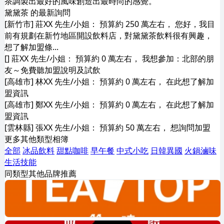
茶調製出最好的風味創造出最時尚的感覺。
黛黛茶 的最新詢問
[新竹市] 莊XX 先生/小姐： 預算約 250 萬左右， 您好，我目
前有規劃在新竹地區開設飲料店，對黛黛茶飲料很有興趣，
想了解加盟條...
[] 莊XX 先生/小姐： 預算約 0 萬左右， 我想參加：北部的朋
友～免費聽加盟說明及試飲
[高雄市] 林XX 先生/小姐： 預算約 0 萬左右， 在此想了解加
盟資訊
[高雄市] 鄭XX 先生/小姐： 預算約 0 萬左右， 在此想了解加
盟資訊
[雲林縣] 張XX 先生/小姐： 預算約 50 萬左右， 想詢問加盟
更多其他類型相簿
全部
冰品飲料
甜點咖啡
早午餐
中式小吃
日韓異國
火鍋滷味
生活技能
同類型其他品牌推薦