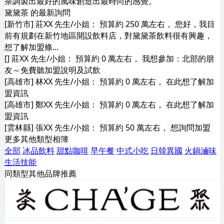
茶調製出最好的風味創造出最時尚的感覺。
黛黛茶 的最新詢問
[新竹市] 莊XX 先生/小姐： 預算約 250 萬左右， 您好，我目
前有規劃在新竹地區開設飲料店，對黛黛茶飲料很有興趣，
想了解加盟條...
[] 莊XX 先生/小姐： 預算約 0 萬左右， 我想參加：北部的朋
友～免費聽加盟說明及試飲
[高雄市] 林XX 先生/小姐： 預算約 0 萬左右， 在此想了解加
盟資訊
[高雄市] 鄭XX 先生/小姐： 預算約 0 萬左右， 在此想了解加
盟資訊
[雲林縣] 張XX 先生/小姐： 預算約 50 萬左右， 想詢問加盟
更多其他類型相簿
全部
冰品飲料
甜點咖啡
早午餐
中式小吃
日韓異國
火鍋滷味
生活技能
同類型其他品牌推薦