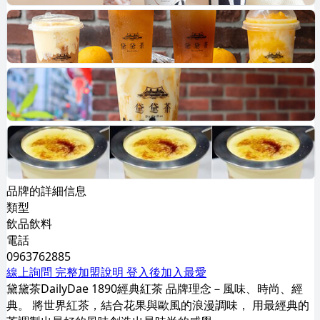
品牌的詳細信息
類型
飲品飲料
電話
0963762885
線上詢問
完整加盟說明
登入後加入最愛
黛黛茶DailyDae 1890經典紅茶 品牌理念－風味、時尚、經
典。 將世界紅茶，結合花果與歐風的浪漫調味， 用最經典的