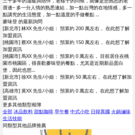
三十多年的溫暖與陪伴，老樣子的問候，就像是您熟悉的老
厝邊~ 多一分人情的熟悉連結，加一點台灣的在地情感，多一
點講究的生活態度，加一點溫度的手做餐點 ...
麥味登 的最新詢問
[新北市] 林XX 先生/小姐： 預算約 200 萬左右， 在此想了解
加盟資訊
[桃園市] 蔡XX 先生/小姐： 預算約 150 萬左右， 在此想了解
加盟資訊
[桃園市] 馬XX 先生/小姐： 預算約 0 萬左右， 目前居住在桃
園市桃園區，很喜歡麥味登的餐點，尤其是近期新品蛋白
堡，因此也想...
[新北市] 徐XX 先生/小姐： 預算約 50 萬左右， 在此想了解加
盟資訊
[高雄市] 黃XX 先生/小姐： 預算約 0 萬左右， 在此想了解加
盟資訊
更多其他類型相簿
全部
冰品飲料
甜點咖啡
早午餐
中式小吃
日韓異國
火鍋滷味
生活技能
同類型其他品牌推薦