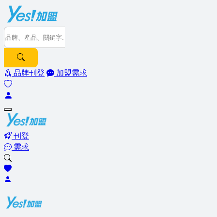
品牌刊登
加盟需求
刊登
需求