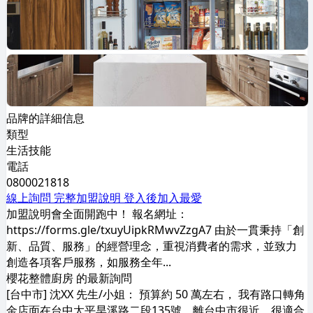
品牌的詳細信息
類型
生活技能
電話
0800021818
線上詢問
完整加盟說明
登入後加入最愛
加盟說明會全面開跑中！ 報名網址：
https://forms.gle/txuyUipkRMwvZzgA7 由於一貫秉持「創
新、品質、服務」的經營理念，重視消費者的需求，並致力
創造各項客戶服務，如服務全年...
櫻花整體廚房 的最新詢問
[台中市] 沈XX 先生/小姐： 預算約 50 萬左右， 我有路口轉角
金店面在台中太平旱溪路二段135號，離台中市很近，很適合