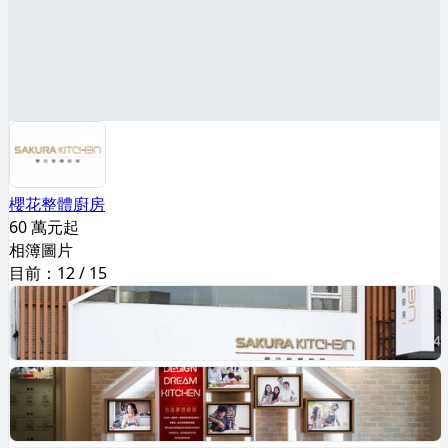
櫻花整體廚房
60 萬元起
相簿圖片
目前：
12
/
15