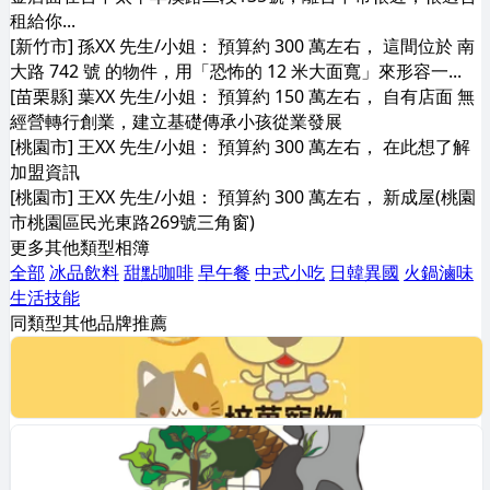
租給你...
[新竹市] 孫XX 先生/小姐： 預算約 300 萬左右， 這間位於 南
大路 742 號 的物件，用「恐怖的 12 米大面寬」來形容一...
[苗栗縣] 葉XX 先生/小姐： 預算約 150 萬左右， 自有店面 無
經營轉行創業，建立基礎傳承小孩從業發展
[桃園市] 王XX 先生/小姐： 預算約 300 萬左右， 在此想了解
加盟資訊
[桃園市] 王XX 先生/小姐： 預算約 300 萬左右， 新成屋(桃園
市桃園區民光東路269號三角窗)
更多其他類型相簿
全部
冰品飲料
甜點咖啡
早午餐
中式小吃
日韓異國
火鍋滷味
生活技能
同類型其他品牌推薦