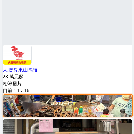
大肥鴨 東山鴨頭
28 萬元起
相簿圖片
目前：
1
/
16