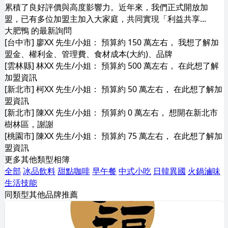
累積了良好評價與高度影響力。近年來，我們正式開放加
盟，已有多位加盟主加入大家庭，共同實現「利益共享...
大肥鴨 的最新詢問
[台中市] 廖XX 先生/小姐： 預算約 150 萬左右， 我想了解加
盟金、權利金、管理費、食材成本(大約)、品牌
[雲林縣] 林XX 先生/小姐： 預算約 500 萬左右， 在此想了解
加盟資訊
[新北市] 柯XX 先生/小姐： 預算約 50 萬左右， 在此想了解加
盟資訊
[新北市] 陳XX 先生/小姐： 預算約 0 萬左右， 想開在新北市
樹林區，謝謝
[桃園市] 陳XX 先生/小姐： 預算約 75 萬左右， 在此想了解加
盟資訊
更多其他類型相簿
全部
冰品飲料
甜點咖啡
早午餐
中式小吃
日韓異國
火鍋滷味
生活技能
同類型其他品牌推薦