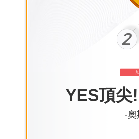
YES頂尖
-奧