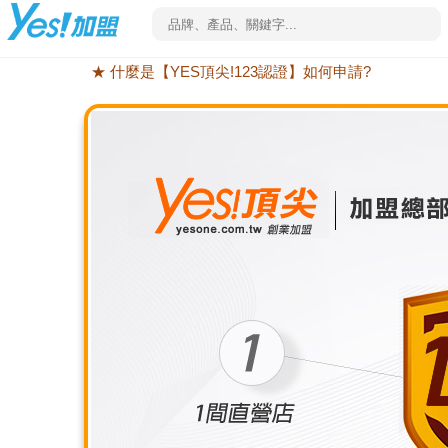
★ 什麼是【YES頂尖!123認證】如何申請?