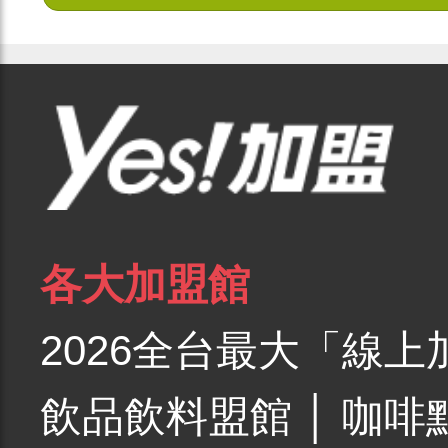
各大加盟館
2026全台最大「線上
飲品飲料盟館
│
咖啡