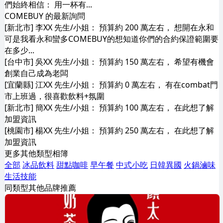
們始終相信： 用一杯有...
COMEBUY 的最新詢問
[新北市] 李XX 先生/小姐： 預算約 200 萬左右， 想開在永和
可是我看永和蠻多COMEBUY的想知道你們的合約保證範圍要
在多少...
[台中市] 吳XX 先生/小姐： 預算約 150 萬左右， 希望有機會
創業自己成為老闆
[宜蘭縣] 江XX 先生/小姐： 預算約 0 萬左右， 有在combat門
市上班過，很喜歡飲料+氛圍
[新北市] 簡XX 先生/小姐： 預算約 100 萬左右， 在此想了解
加盟資訊
[桃園市] 楊XX 先生/小姐： 預算約 250 萬左右， 在此想了解
加盟資訊
更多其他類型相簿
全部
冰品飲料
甜點咖啡
早午餐
中式小吃
日韓異國
火鍋滷味
生活技能
同類型其他品牌推薦