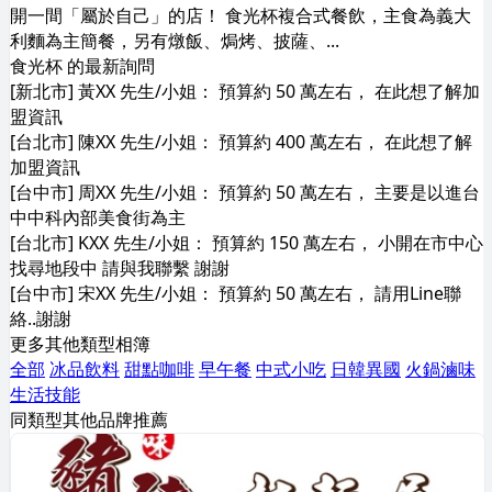
開一間「屬於自己」的店！ 食光杯複合式餐飲，主食為義大
利麵為主簡餐，另有燉飯、焗烤、披薩、...
食光杯 的最新詢問
[新北市] 黃XX 先生/小姐： 預算約 50 萬左右， 在此想了解加
盟資訊
[台北市] 陳XX 先生/小姐： 預算約 400 萬左右， 在此想了解
加盟資訊
[台中市] 周XX 先生/小姐： 預算約 50 萬左右， 主要是以進台
中中科內部美食街為主
[台北市] KXX 先生/小姐： 預算約 150 萬左右， 小開在市中心
找尋地段中 請與我聯繫 謝謝
[台中市] 宋XX 先生/小姐： 預算約 50 萬左右， 請用Line聯
絡..謝謝
更多其他類型相簿
全部
冰品飲料
甜點咖啡
早午餐
中式小吃
日韓異國
火鍋滷味
生活技能
同類型其他品牌推薦