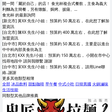
開一間「屬於自己」的店！ 食光杯複合式餐飲，主食為義大
利麵為主簡餐，另有燉飯、焗烤、披薩、...
食光杯 的最新詢問
[新北市] 黃XX 先生/小姐： 預算約 50 萬左右， 在此想了解加
盟資訊
[台北市] 陳XX 先生/小姐： 預算約 400 萬左右， 在此想了解
加盟資訊
[台中市] 周XX 先生/小姐： 預算約 50 萬左右， 主要是以進台
中中科內部美食街為主
[台北市] KXX 先生/小姐： 預算約 150 萬左右， 小開在市中心
找尋地段中 請與我聯繫 謝謝
[台中市] 宋XX 先生/小姐： 預算約 50 萬左右， 請用Line聯
絡..謝謝
更多其他類型相簿
全部
冰品飲料
甜點咖啡
早午餐
中式小吃
日韓異國
火鍋滷味
生活技能
同類型其他品牌推薦