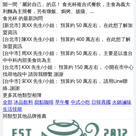
開一間「屬於自己」的店！ 食光杯複合式餐飲，主食為義大
利麵為主簡餐，另有燉飯、焗烤、披薩、...
食光杯 的最新詢問
[新北市] 黃XX 先生/小姐： 預算約 50 萬左右， 在此想了解加
盟資訊
[台北市] 陳XX 先生/小姐： 預算約 400 萬左右， 在此想了解
加盟資訊
[台中市] 周XX 先生/小姐： 預算約 50 萬左右， 主要是以進台
中中科內部美食街為主
[台北市] KXX 先生/小姐： 預算約 150 萬左右， 小開在市中心
找尋地段中 請與我聯繫 謝謝
[台中市] 宋XX 先生/小姐： 預算約 50 萬左右， 請用Line聯
絡..謝謝
更多其他類型相簿
全部
冰品飲料
甜點咖啡
早午餐
中式小吃
日韓異國
火鍋滷味
生活技能
同類型其他品牌推薦