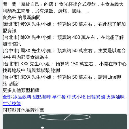
開一間「屬於自己」的店！ 食光杯複合式餐飲，主食為義大
利麵為主簡餐，另有燉飯、焗烤、披薩、...
食光杯 的最新詢問
[新北市] 黃XX 先生/小姐： 預算約 50 萬左右， 在此想了解加
盟資訊
[台北市] 陳XX 先生/小姐： 預算約 400 萬左右， 在此想了解
加盟資訊
[台中市] 周XX 先生/小姐： 預算約 50 萬左右， 主要是以進台
中中科內部美食街為主
[台北市] KXX 先生/小姐： 預算約 150 萬左右， 小開在市中心
找尋地段中 請與我聯繫 謝謝
[台中市] 宋XX 先生/小姐： 預算約 50 萬左右， 請用Line聯
絡..謝謝
更多其他類型相簿
全部
冰品飲料
甜點咖啡
早午餐
中式小吃
日韓異國
火鍋滷味
生活技能
同類型其他品牌推薦