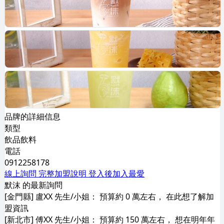
品牌的詳細信息
類型
飲品飲料
電話
0912258178
線上詢問
完整加盟說明
登入後加入最愛
默沫 的最新詢問
[金門縣] 盧XX 先生/小姐： 預算約 0 萬左右， 在此想了解加
盟資訊
[新北市] 傅XX 先生/小姐： 預算約 150 萬左右， 想在明年年