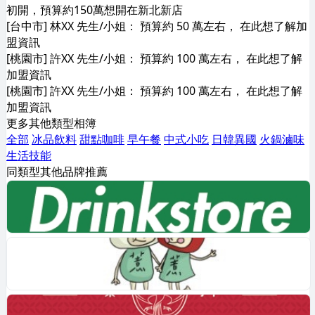
初開，預算約150萬想開在新北新店
[台中市] 林XX 先生/小姐： 預算約 50 萬左右， 在此想了解加
盟資訊
[桃園市] 許XX 先生/小姐： 預算約 100 萬左右， 在此想了解
加盟資訊
[桃園市] 許XX 先生/小姐： 預算約 100 萬左右， 在此想了解
加盟資訊
更多其他類型相簿
全部
冰品飲料
甜點咖啡
早午餐
中式小吃
日韓異國
火鍋滷味
生活技能
同類型其他品牌推薦