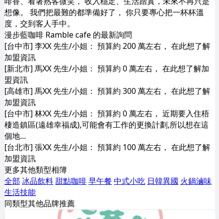
啡香、看著熟客微笑， 收入穩定、生活踏實，未來不再只是
想像。 我們把最難的都準備好了， 你只要專心把一杯杯溫
度，交到客人手中。
漫步藍咖啡 Ramble cafe 的最新詢問
[台中市] 李XX 先生/小姐： 預算約 200 萬左右， 在此想了解
加盟資訊
[新北市] 馬XX 先生/小姐： 預算約 0 萬左右， 在此想了解加
盟資訊
[高雄市] 馬XX 先生/小姐： 預算約 300 萬左右， 在此想了解
加盟資訊
[台中市] 林XX 先生/小姐： 預算約 0 萬左右， 近期要入住梧
棲造鎮區(遠雄幸福成),可能會有工作的更換計劃,所以想在這
個地...
[台北市] 張XX 先生/小姐： 預算約 100 萬左右， 在此想了解
加盟資訊
更多其他類型相簿
全部
冰品飲料
甜點咖啡
早午餐
中式小吃
日韓異國
火鍋滷味
生活技能
同類型其他品牌推薦