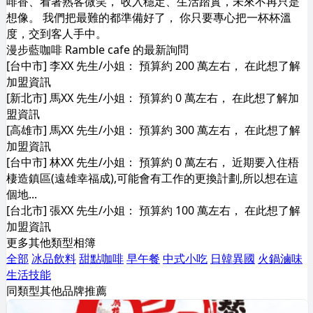
啡香、看著熟客微笑， 收入穩定、生活踏實，未來不再只是
想像。 我們把最難的都準備好了， 你只要專心把一杯杯溫
度，交到客人手中。
漫步藍咖啡 Ramble cafe 的最新詢問
[台中市] 李XX 先生/小姐： 預算約 200 萬左右， 在此想了解
加盟資訊
[新北市] 馬XX 先生/小姐： 預算約 0 萬左右， 在此想了解加
盟資訊
[高雄市] 馬XX 先生/小姐： 預算約 300 萬左右， 在此想了解
加盟資訊
[台中市] 林XX 先生/小姐： 預算約 0 萬左右， 近期要入住梧
棲造鎮區(遠雄幸福成),可能會有工作的更換計劃,所以想在這
個地...
[台北市] 張XX 先生/小姐： 預算約 100 萬左右， 在此想了解
加盟資訊
更多其他類型相簿
全部
冰品飲料
甜點咖啡
早午餐
中式小吃
日韓異國
火鍋滷味
生活技能
同類型其他品牌推薦