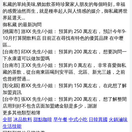
私藏的單純美味,猶如飲茶時珍聚家人朋友的每個時刻 , 幸福
的感覺油然而生 , 就是種串起人與人情感的媒介 , 御私藏將世
界延選天...
御私藏 的最新詢問
[桃園市] 游XX 先生/小姐： 預算約 250 萬左右， 預計今年9-
10月打算開飲料店 目前正在尋找有特色的優質品牌 在中壢
區...
[台南市] 邱XX 先生/小姐： 預算約 200 萬左右， 想要詢問一
下永康還可以做加盟嗎
[台南市] 王XX 先生/小姐： 預算約 0 萬左右， 非常喜愛御私
藏的茶飲，從台南東區喝到安平區、北區、新光三越，之前
也曾經營過...
[彰化縣] 蔡XX 先生/小姐： 預算約 150 萬左右， 在此想了解
加盟資訊
[台中市] 張XX 先生/小姐： 預算約 200 萬左右， 想了解整間
店用到好不包含店面加盟總金額是多少，謝謝
更多其他類型相簿
全部
冰品飲料
甜點咖啡
早午餐
中式小吃
日韓異國
火鍋滷味
生活技能