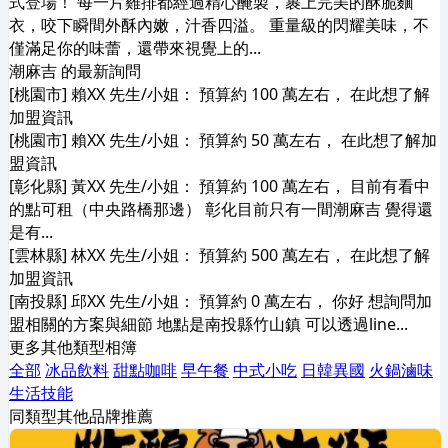
式登場！ 每一片雞排都經過精心醃製，裹上完美的酥脆麵
衣，咬下瞬間外酥內嫩，汁香四溢。 重量級的閃耀美味，不
僅滿足你的味蕾，還帶來視覺上的...
潮麻吉 的最新詢問
[桃園市] 賴XX 先生/小姐： 預算約 100 萬左右， 在此想了解
加盟資訊
[桃園市] 賴XX 先生/小姐： 預算約 50 萬左右， 在此想了解加
盟資訊
[彰化縣] 黃XX 先生/小姐： 預算約 100 萬左右， 目前有看中
的點可租（中央路橋那邊） 彰化目前只有一間潮麻吉 覺得還
是有...
[雲林縣] 林XX 先生/小姐： 預算約 500 萬左右， 在此想了解
加盟資訊
[南投縣] 邱XX 先生/小姐： 預算約 0 萬左右， 你好 想詢問加
盟相關的方案與細節 地點是南投縣竹山鎮 可以透過line...
更多其他類型相簿
全部
冰品飲料
甜點咖啡
早午餐
中式小吃
日韓異國
火鍋滷味
生活技能
同類型其他品牌推薦