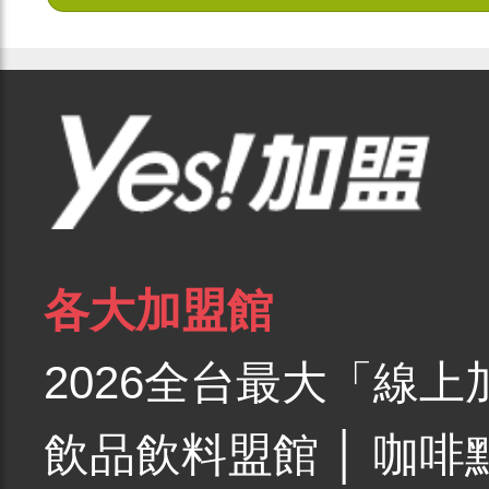
各大加盟館
2026全台最大「線上
飲品飲料盟館
│
咖啡