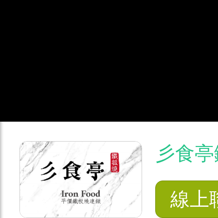
彡食亭
線上