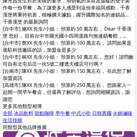
陳光昌先生對於美味的要求，用朝氣的笑容及溫暖的雙手製
作每一份早餐，為了讓更多人感受到這份幸福與感動，千香
漢堡將秉持初衷，積極擴大據點，躍升國際知名的連鎖品...
千香漢堡 的最新詢問
[台中市] 施XX 先生/小姐： 預算約 50 萬左右， Dear 千香漢
堡 您好， 目前台中市國光國小四周道路均無連鎖餐館，...
[台中市] 詹XX 先生/小姐： 預算約 100 萬左右， 請問如果是
進駐科技廠區的話，加盟金是多少
[台中市] 林XX 先生/小姐： 預算約 50 萬左右， 您好！請問敝
司自有北屯后庄一街5號二樓透天樓店可行嗎？
[台南市] 陳XX 先生/小姐： 預算約 150 萬左右， 在此想了解
加盟資訊
[高雄市] 陳XX 先生/小姐： 預算約 250 萬左右， 想跟家人一
起開一間早午餐店，但還再了解評估，想詢問相關資訊，謝
謝您
更多其他類型相簿
全部
冰品飲料
甜點咖啡
早午餐
中式小吃
日韓異國
火鍋滷味
生活技能
同類型其他品牌推薦