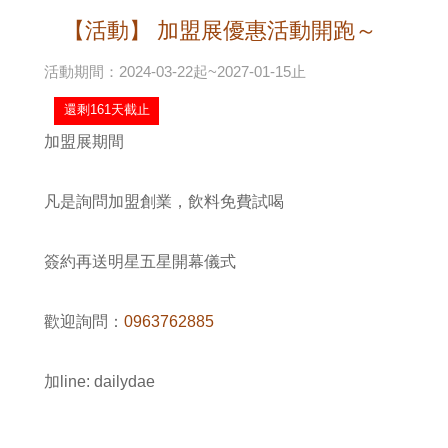
【活動】 加盟展優惠活動開跑～
活動期間：2024-03-22起~2027-01-15止
還剩161天截止
加盟展期間
凡是詢問加盟創業，飲料免費試喝
簽約再送明星五星開幕儀式
歡迎詢問：
0963762885
加line: dailydae