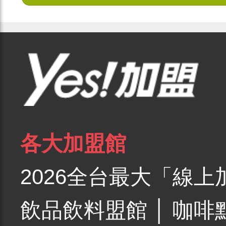
各大加盟館
2026全台最大「線上
飲品飲料盟館
│
咖啡