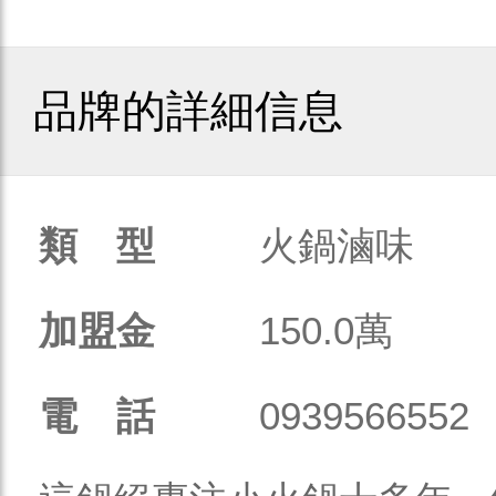
品牌的詳細信息
類 型
火鍋滷味
加盟金
150.0萬
電 話
0939566552