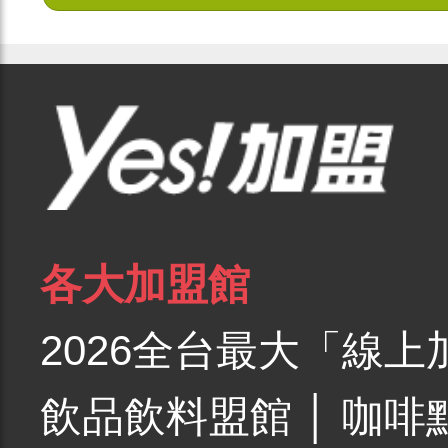
各大加盟館
2026全台最大「線上
飲品飲料盟館
│
咖啡