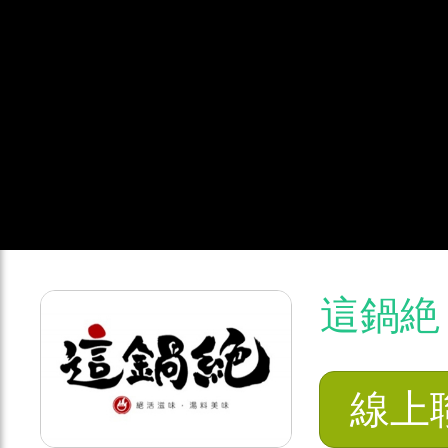
這鍋絶
線上