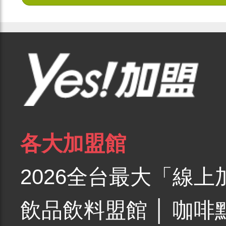
各大加盟館
2026全台最大「線上
飲品飲料盟館
│
咖啡