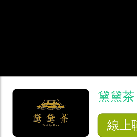
黛黛茶
線上