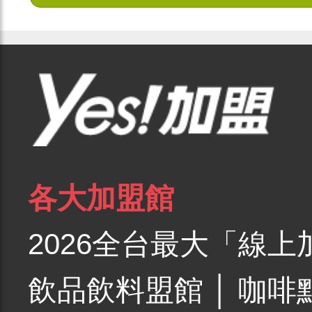
各大加盟館
2026全台最大「線上
飲品飲料盟館
│
咖啡