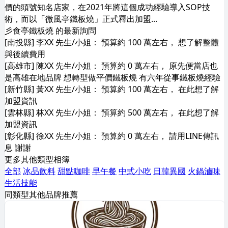
價的頭號知名店家，在2021年將這個成功經驗導入SOP技
術，而以「微風亭鐵板燒」正式釋出加盟...
彡食亭鐵板燒 的最新詢問
[南投縣] 李XX 先生/小姐： 預算約 100 萬左右， 想了解整體
與後續費用
[高雄市] 陳XX 先生/小姐： 預算約 0 萬左右， 原先便當店也
是高雄在地品牌 想轉型做平價鐵板燒 有六年從事鐵板燒經驗
[新竹縣] 黃XX 先生/小姐： 預算約 100 萬左右， 在此想了解
加盟資訊
[雲林縣] 林XX 先生/小姐： 預算約 500 萬左右， 在此想了解
加盟資訊
[彰化縣] 徐XX 先生/小姐： 預算約 0 萬左右， 請用LINE傳訊
息 謝謝
更多其他類型相簿
全部
冰品飲料
甜點咖啡
早午餐
中式小吃
日韓異國
火鍋滷味
生活技能
同類型其他品牌推薦