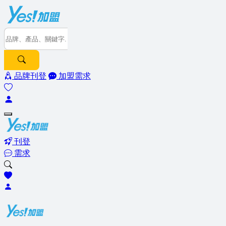
品牌刊登
加盟需求
刊登
需求