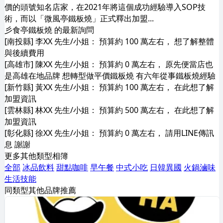
價的頭號知名店家，在2021年將這個成功經驗導入SOP技
術，而以「微風亭鐵板燒」正式釋出加盟...
彡食亭鐵板燒 的最新詢問
[南投縣] 李XX 先生/小姐： 預算約 100 萬左右， 想了解整體
與後續費用
[高雄市] 陳XX 先生/小姐： 預算約 0 萬左右， 原先便當店也
是高雄在地品牌 想轉型做平價鐵板燒 有六年從事鐵板燒經驗
[新竹縣] 黃XX 先生/小姐： 預算約 100 萬左右， 在此想了解
加盟資訊
[雲林縣] 林XX 先生/小姐： 預算約 500 萬左右， 在此想了解
加盟資訊
[彰化縣] 徐XX 先生/小姐： 預算約 0 萬左右， 請用LINE傳訊
息 謝謝
更多其他類型相簿
全部
冰品飲料
甜點咖啡
早午餐
中式小吃
日韓異國
火鍋滷味
生活技能
同類型其他品牌推薦