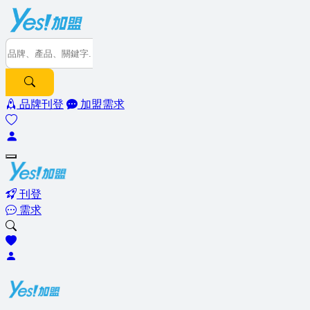
品牌刊登
加盟需求
刊登
需求