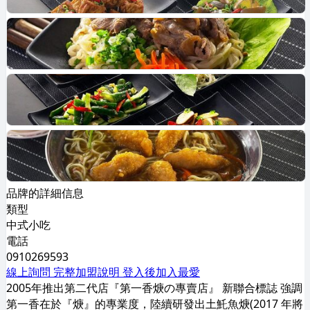
品牌的詳細信息
類型
中式小吃
電話
0910269593
線上詢問
完整加盟說明
登入後加入最愛
2005年推出第二代店『第一香焿の專賣店』 新聯合標誌 強調
第一香在於『焿』的專業度，陸續研發出土魠魚焿(2017 年將