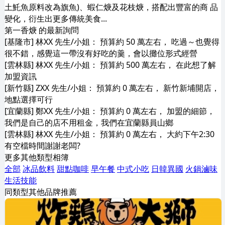
土魠魚原料改為旗魚)、蝦仁焿及花枝焿，搭配出豐富的商 品
變化，衍生出更多傳統美食...
第一香焿 的最新詢問
[基隆市] 林XX 先生/小姐： 預算約 50 萬左右， 吃過～也覺得
很不錯，感覺這一帶沒有好吃的羹，會以攤位形式經營
[雲林縣] 林XX 先生/小姐： 預算約 500 萬左右， 在此想了解
加盟資訊
[新竹縣] ZXX 先生/小姐： 預算約 0 萬左右， 新竹新埔開店，
地點選擇可行
[宜蘭縣] 鄭XX 先生/小姐： 預算約 0 萬左右， 加盟的細節，
我們是自己的店不用租金，我們在宜蘭縣員山鄉
[雲林縣] 林XX 先生/小姐： 預算約 0 萬左右， 大約下午2:30
有空檔時間謝謝老闆?
更多其他類型相簿
全部
冰品飲料
甜點咖啡
早午餐
中式小吃
日韓異國
火鍋滷味
生活技能
同類型其他品牌推薦