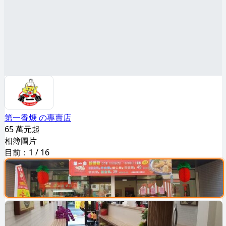
第一香焿 の專賣店
65 萬元起
相簿圖片
目前：
1
/
16