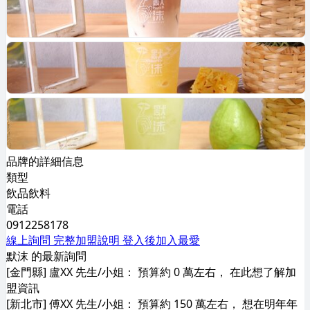
品牌的詳細信息
類型
飲品飲料
電話
0912258178
線上詢問
完整加盟說明
登入後加入最愛
默沫 的最新詢問
[金門縣] 盧XX 先生/小姐： 預算約 0 萬左右， 在此想了解加
盟資訊
[新北市] 傅XX 先生/小姐： 預算約 150 萬左右， 想在明年年