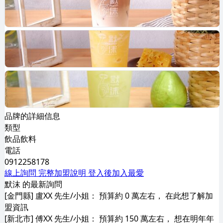
品牌的詳細信息
類型
飲品飲料
電話
0912258178
線上詢問
完整加盟說明
登入後加入最愛
默沫 的最新詢問
[金門縣] 盧XX 先生/小姐： 預算約 0 萬左右， 在此想了解加
盟資訊
[新北市] 傅XX 先生/小姐： 預算約 150 萬左右， 想在明年年